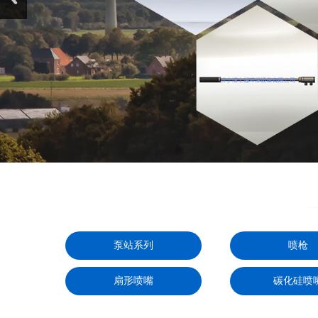
泵站系列
喷枪
扇形喷嘴
碳化硅喷